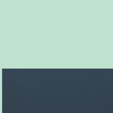
Перейти
к
содержимому