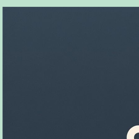
Перейти
к
содержимому