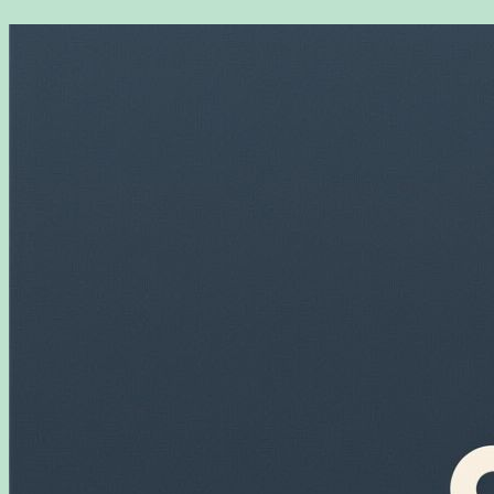
Перейти
к
содержимому