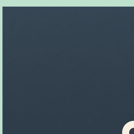
Перейти
к
содержимому