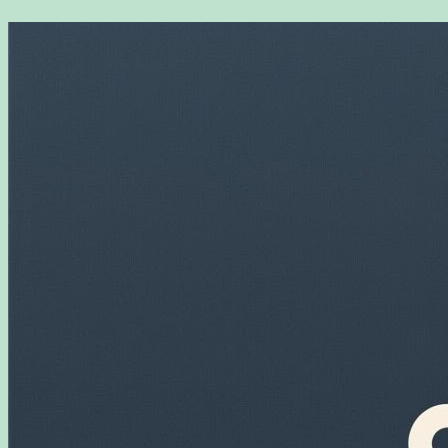
Перейти
к
содержимому