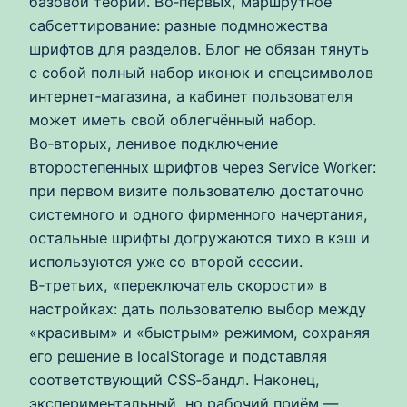
базовой теории. Во‑первых, маршрутное
сабсеттирование: разные подмножества
шрифтов для разделов. Блог не обязан тянуть
с собой полный набор иконок и спецсимволов
интернет‑магазина, а кабинет пользователя
может иметь свой облегчённый набор.
Во‑вторых, ленивое подключение
второстепенных шрифтов через Service Worker:
при первом визите пользователю достаточно
системного и одного фирменного начертания,
остальные шрифты догружаются тихо в кэш и
используются уже со второй сессии.
В‑третьих, «переключатель скорости» в
настройках: дать пользователю выбор между
«красивым» и «быстрым» режимом, сохраняя
его решение в localStorage и подставляя
соответствующий CSS‑бандл. Наконец,
экспериментальный, но рабочий приём —