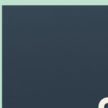
Перейти
к
содержимому