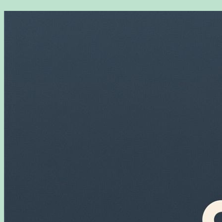
Перейти
к
содержимому