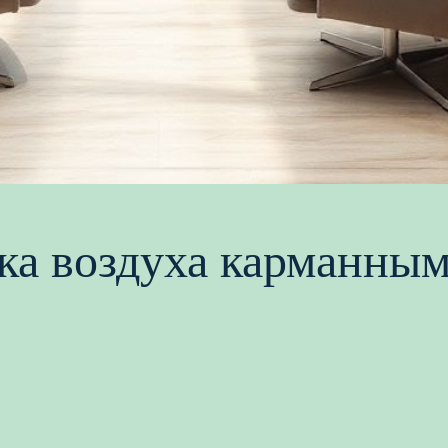
тка воздуха карманны