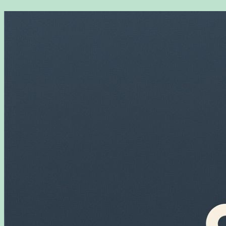
Перейти
к
содержимому