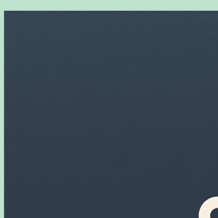
Перейти
к
содержимому