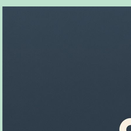
Перейти
к
содержимому