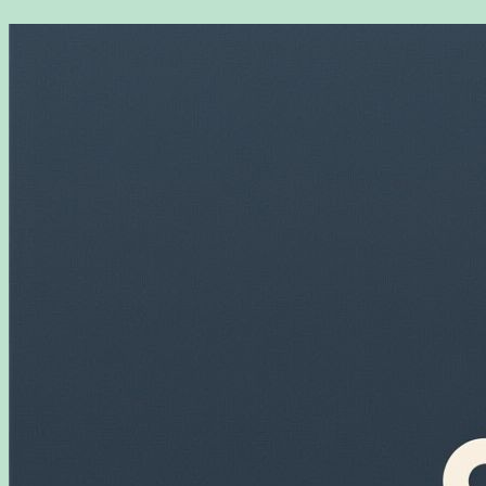
Перейти
к
содержимому