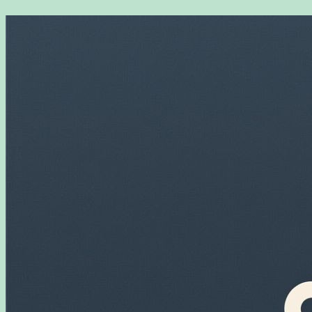
Перейти
к
содержимому