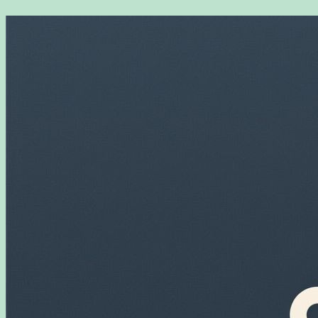
Перейти
к
содержимому