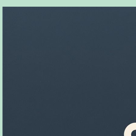
Перейти
к
содержимому