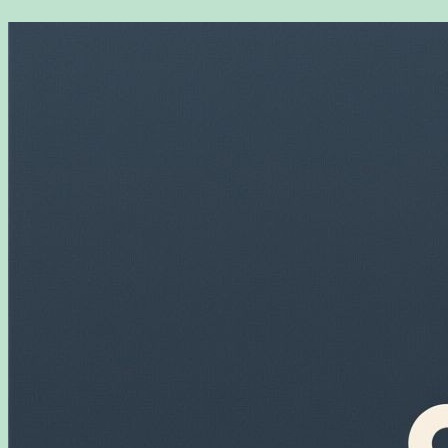
Перейти
к
содержимому