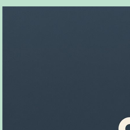
Перейти
к
содержимому