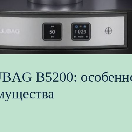
BAG B5200: особенн
мущества