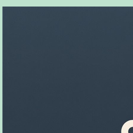
Перейти
к
содержимому