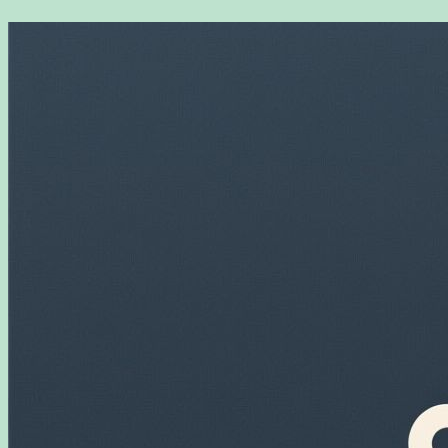
Перейти
к
содержимому