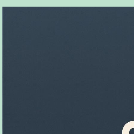
Перейти
к
содержимому