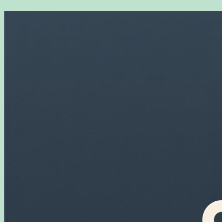
Перейти
к
содержимому