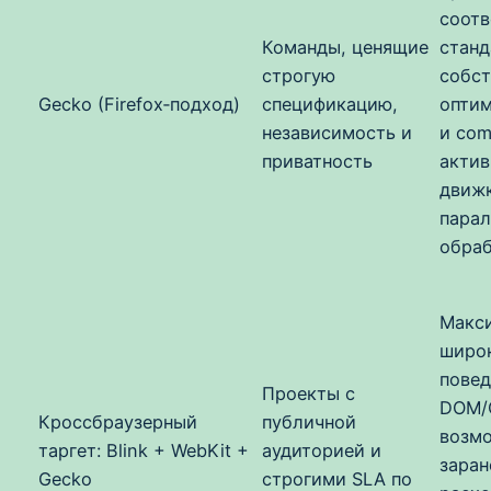
соотв
Команды, ценящие
станд
строгую
собс
Gecko (Firefox‑подход)
спецификацию,
оптим
независимость и
и com
приватность
актив
движк
пара
обраб
Макс
широ
повед
Проекты с
DOM/
Кроссбраузерный
публичной
возм
таргет: Blink + WebKit +
аудиторией и
заран
Gecko
строгими SLA по