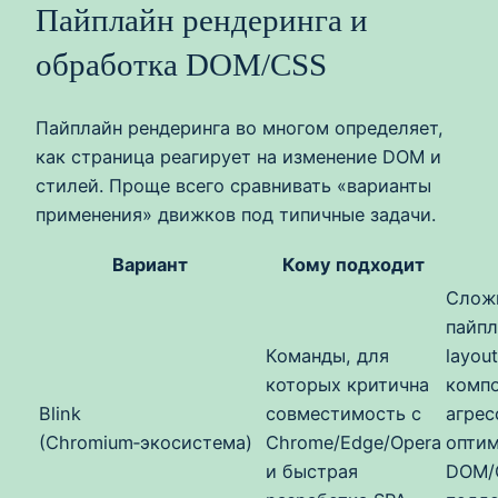
Пайплайн рендеринга и
обработка DOM/CSS
Пайплайн рендеринга во многом определяет,
как страница реагирует на изменение DOM и
стилей. Проще всего сравнивать «варианты
применения» движков под типичные задачи.
Вариант
Кому подходит
Слож
пайпл
Команды, для
layout
которых критична
компо
Blink
совместимость с
агрес
(Chromium‑экосистема)
Chrome/Edge/Opera
опти
и быстрая
DOM/