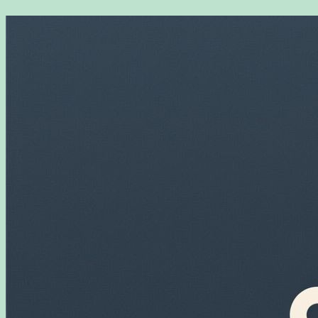
Перейти
к
содержимому