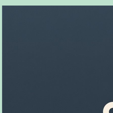
Перейти
к
содержимому