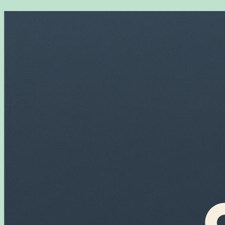
Перейти
к
содержимому