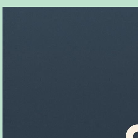
Перейти
к
содержимому