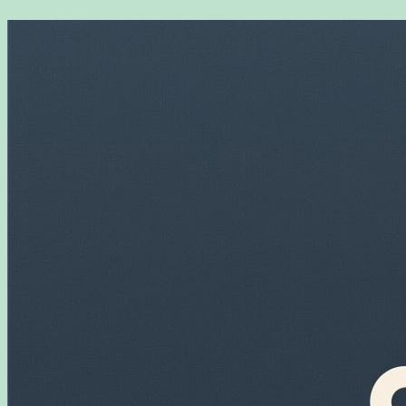
Перейти
к
содержимому