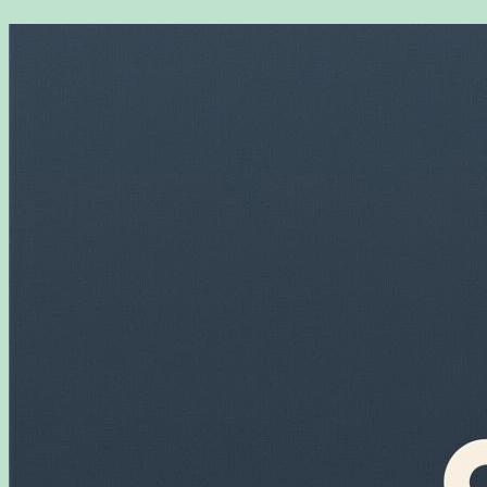
Перейти
к
содержимому