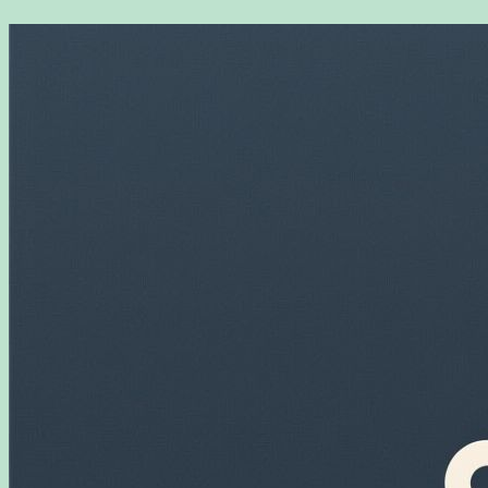
Перейти
к
содержимому