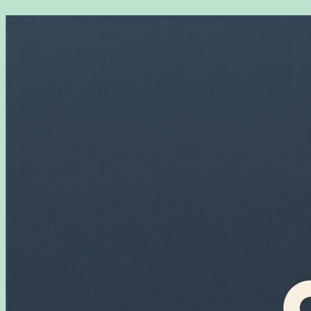
Перейти
к
содержимому