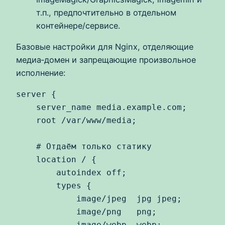
т.п., предпочтительно в отдельном
контейнере/сервисе.
Базовые настройки для Nginx, отделяющие
медиа‑домен и запрещающие произвольное
исполнение:
server {

    server_name media.example.com;

    root /var/www/media;

    # Отдаём только статику

    location / {

        autoindex off;

        types {

            image/jpeg  jpg jpeg;

            image/png   png;

            image/webp  webp;
