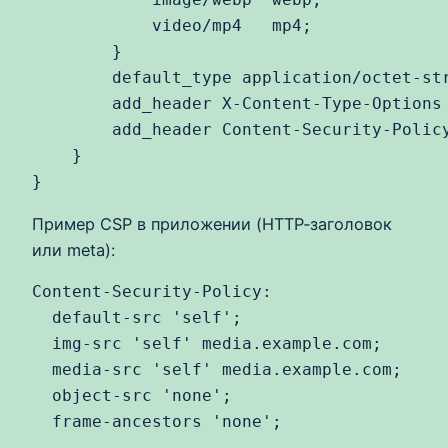
            video/mp4   mp4;

        }

        default_type application/octet-str
        add_header X-Content-Type-Options 
        add_header Content-Security-Policy
    }

}
Пример CSP в приложении (HTTP‑заголовок
или meta):
Content-Security-Policy:

  default-src 'self';

  img-src 'self' media.example.com;

  media-src 'self' media.example.com;

  object-src 'none';

  frame-ancestors 'none';