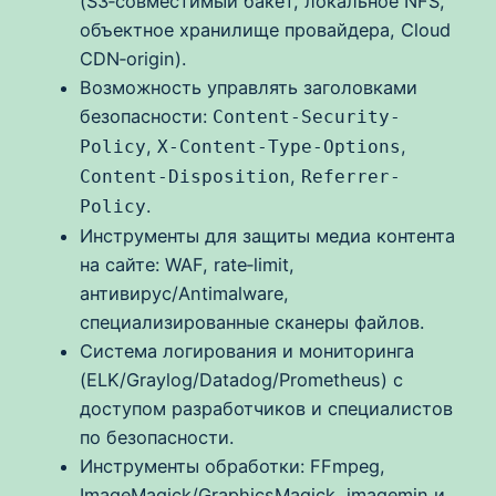
(S3‑совместимый бакет, локальное NFS,
объектное хранилище провайдера, Cloud
CDN‑origin).
Возможность управлять заголовками
безопасности:
Content-Security-
,
,
Policy
X-Content-Type-Options
,
Content-Disposition
Referrer-
.
Policy
Инструменты для защиты медиа контента
на сайте: WAF, rate‑limit,
антивирус/Antimalware,
специализированные сканеры файлов.
Система логирования и мониторинга
(ELK/Graylog/Datadog/Prometheus) с
доступом разработчиков и специалистов
по безопасности.
Инструменты обработки: FFmpeg,
ImageMagick/GraphicsMagick, imagemin и