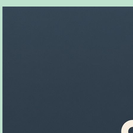
Перейти
к
содержимому