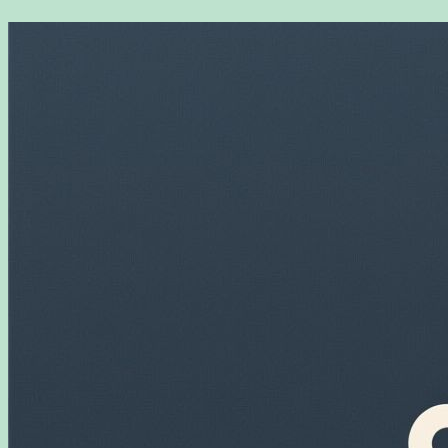
Перейти
к
содержимому