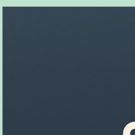
Перейти
к
содержимому