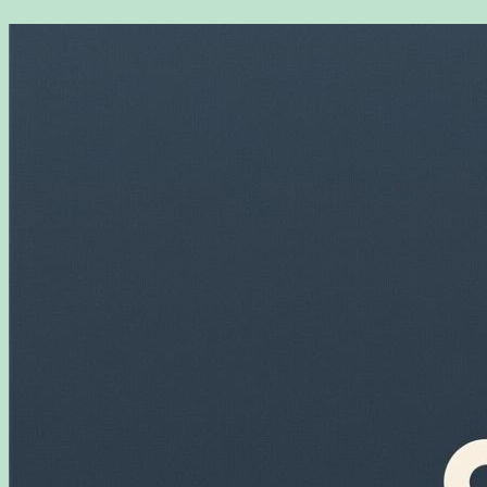
Перейти
к
содержимому