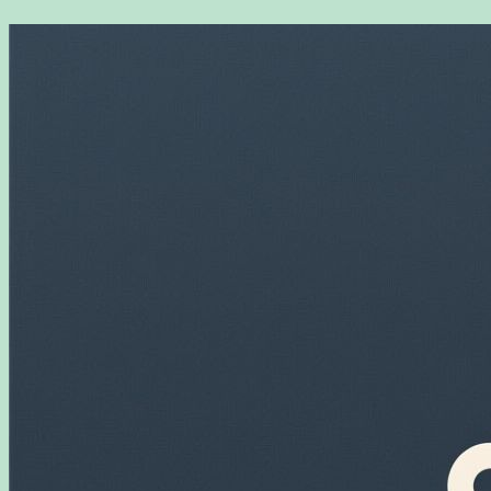
Перейти
к
содержимому