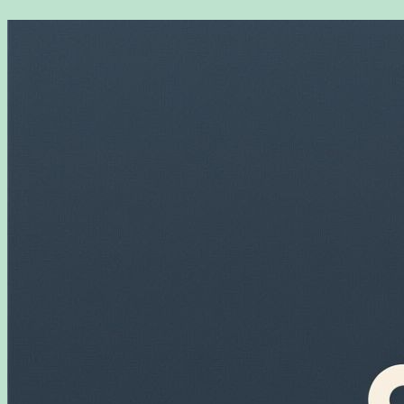
Перейти
к
содержимому