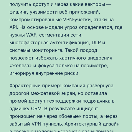
получить доступ и через какие векторы —
фишинг, уязвимости веб‑приложений,
компрометированные VPN‑учётки, атаки на
API. На основе модели угроз определяется, где
нужны WAF, сегментация сети,
многофакторная аутентификация, DLP и
системы мониторинга. Такой подход
позволяет избежать хаотичного внедрения
«железа» и фокуса только на периметре,
игнорируя внутренние риски.
Характерный пример: компания развернула
дорогой межсетевой экран, но оставила
прямой доступ техподдержки подрядчика в
админку CRM. В результате инцидент
произошёл не через «боевые» порты, а через
забытый VPN‑туннель. Архитектурный дизайн
в связке с моделью угроз как раз и призван