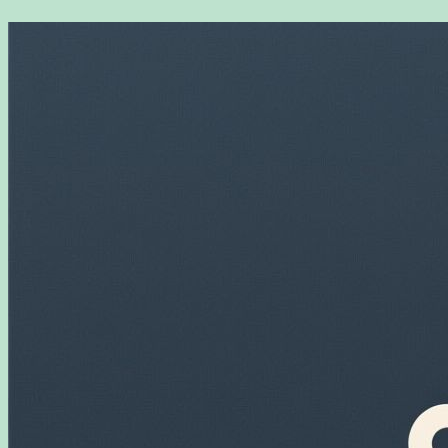
Перейти
к
содержимому