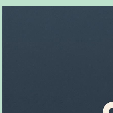
Перейти
к
содержимому