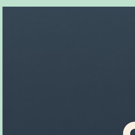
Перейти
к
содержимому