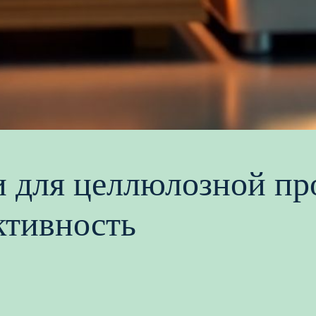
и для целлюлозной 
ктивность