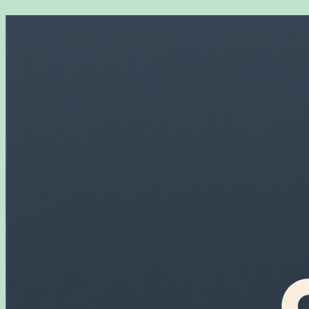
Перейти
к
содержимому