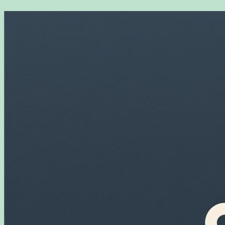
Перейти
к
содержимому