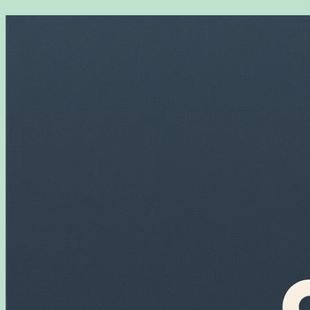
Перейти
к
содержимому