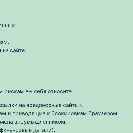
анных.
изм.
 на сайте.
м рискам вы себя относите:
ссылки на вредоносные сайты).
ам и приводящие к блокировкам браузером.
домена злоумышленником.
 финансовые детали).