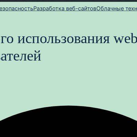
езопасность
Разработка веб-сайтов
Облачные тех
го использования we
ателей