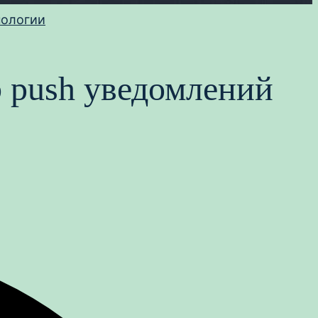
нологии
b push уведомлений