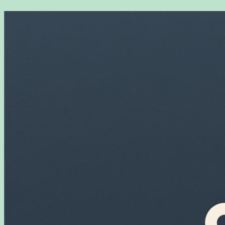
Перейти
к
содержимому