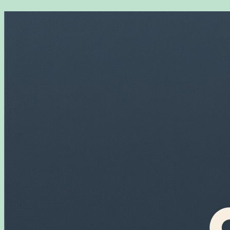
Перейти
к
содержимому