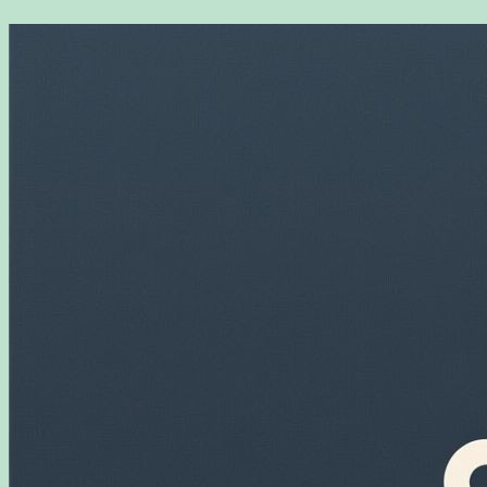
Перейти
к
содержимому