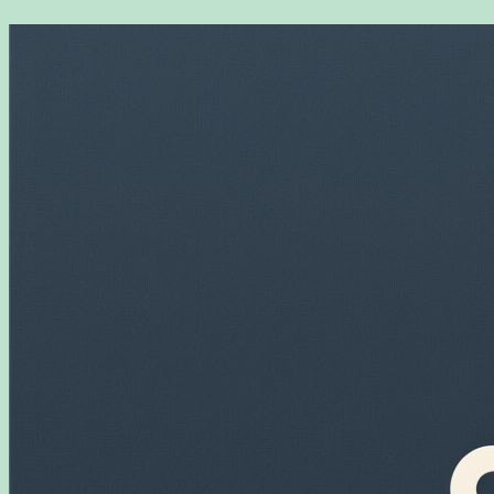
Перейти
к
содержимому