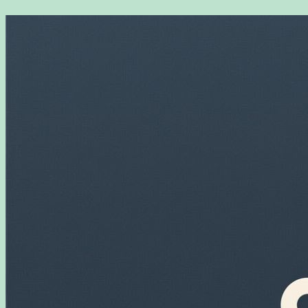
Перейти
к
содержимому