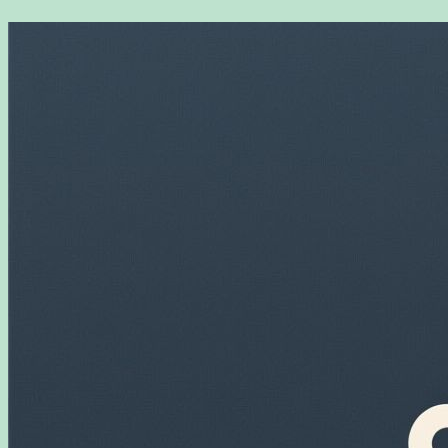
Перейти
к
содержимому