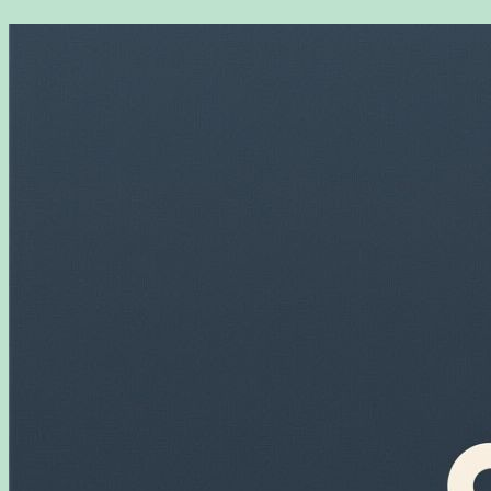
Перейти
к
содержимому