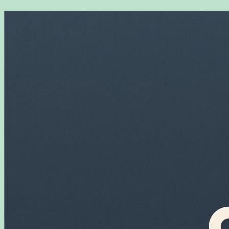
Перейти
к
содержимому