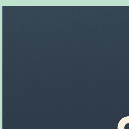
Перейти
к
содержимому