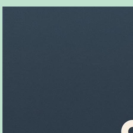
Перейти
к
содержимому